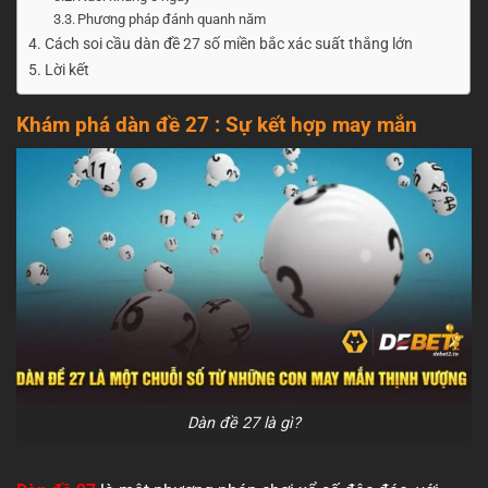
Phương pháp đánh quanh năm
Cách soi cầu dàn đề 27 số miền bắc xác suất thắng lớn
Lời kết
Khám phá dàn đề 27 : Sự kết hợp may mắn
Dàn đề 27 là gì?