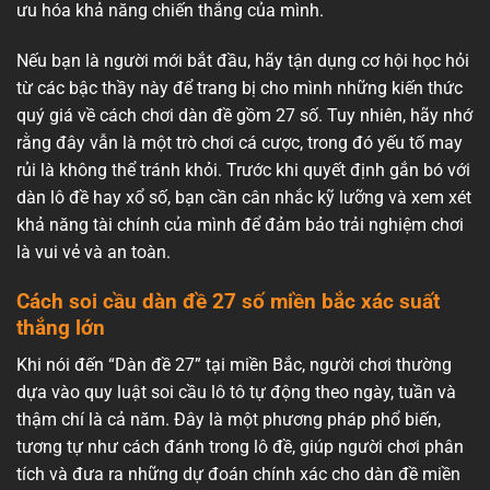
ưu hóa khả năng chiến thắng của mình.
Nếu bạn là người mới bắt đầu, hãy tận dụng cơ hội học hỏi
từ các bậc thầy này để trang bị cho mình những kiến thức
quý giá về cách chơi dàn đề gồm 27 số. Tuy nhiên, hãy nhớ
rằng đây vẫn là một trò chơi cá cược, trong đó yếu tố may
rủi là không thể tránh khỏi. Trước khi quyết định gắn bó với
dàn lô đề hay xổ số, bạn cần cân nhắc kỹ lưỡng và xem xét
khả năng tài chính của mình để đảm bảo trải nghiệm chơi
là vui vẻ và an toàn.
Cách soi cầu dàn đề 27 số miền bắc xác suất
thắng lớn
Khi nói đến “Dàn đề 27” tại miền Bắc, người chơi thường
dựa vào quy luật soi cầu lô tô tự động theo ngày, tuần và
thậm chí là cả năm. Đây là một phương pháp phổ biến,
tương tự như cách đánh trong lô đề, giúp người chơi phân
tích và đưa ra những dự đoán chính xác cho dàn đề miền