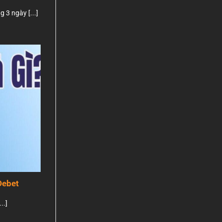
Quả
Từ
 3 ngày [...]
Debet
Debet
..]