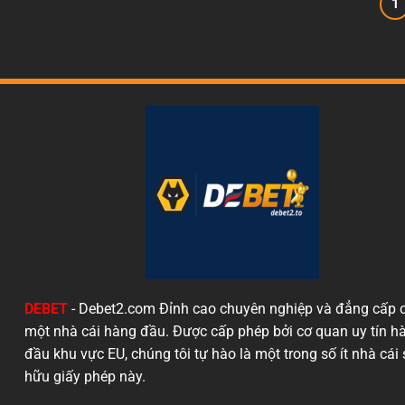
1
DEBET
- Debet2.com Đỉnh cao chuyên nghiệp và đẳng cấp 
một nhà cái hàng đầu. Được cấp phép bởi cơ quan uy tín h
đầu khu vực EU, chúng tôi tự hào là một trong số ít nhà cái 
hữu giấy phép này.