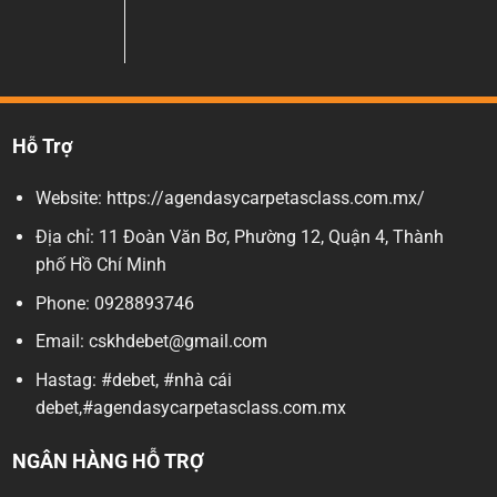
Hỗ Trợ
Website: https://agendasycarpetasclass.com.mx/
Địa chỉ: 11 Đoàn Văn Bơ, Phường 12, Quận 4, Thành
phố Hồ Chí Minh
Phone: 0928893746
Email:
cskhdebet@gmail.com
Hastag: #debet, #nhà cái
debet,#agendasycarpetasclass.com.mx
NGÂN HÀNG HỖ TRỢ