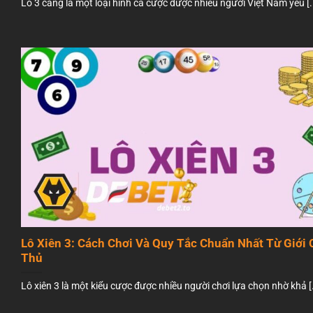
Lô 3 càng là một loại hình cá cược được nhiều người Việt Nam yêu [..
Lô Xiên 3: Cách Chơi Và Quy Tắc Chuẩn Nhất Từ Giới 
Thủ
Lô xiên 3 là một kiểu cược được nhiều người chơi lựa chọn nhờ khả [.