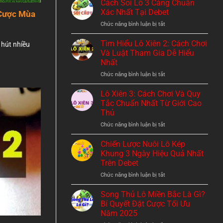
Cược
Cách Soi Lô 3 Càng Chuẩn
Cỏ
Bóng
Xác Nhất Tại Debet
 Cược Mùa
Là
Đá
ở
Chức năng bình luận bị tắt
Gì?
Tại
Cách
Hướng
Debet
Soi
Tìm Hiểu Lô Xiên 2: Cách Chơi
Dẫn
 hút nhiều
Lô
Kinh
Và Luật Tham Gia Dễ Hiểu
3
Nghiệm
Nhất
Càng
Đặt
ở
Chức năng bình luận bị tắt
Chuẩn
Cược
Tìm
Xác
Mùa
Hiểu
Nhất
Lô Xiên 3: Cách Chơi Và Quy
2025
Lô
Tại
Tắc Chuẩn Nhất Từ Giới Cao
Xiên
Debet
Thủ
2:
ở
Chức năng bình luận bị tắt
Cách
Lô
Chơi
Xiên
Và
Chiến Lược Nuôi Lô Kép
3:
Luật
Khung 3 Ngày Hiệu Quả Nhất
Cách
Tham
Trên Debet
Chơi
Gia
ở
Chức năng bình luận bị tắt
Và
Dễ
Chiến
Quy
Hiểu
Lược
Tắc
Nhất
Song Thủ Lô Miền Bắc Là Gì?
Nuôi
Chuẩn
Bí Quyết Đặt Cược Tối Ưu
Lô
Nhất
Năm 2025
Kép
Từ