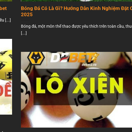
bet
Bóng Đá Cỏ Là Gì? Hướng Dẫn Kinh Nghiệm Đặt
2025
u [...]
Bóng đá, một môn thể thao được yêu thích trên toàn cầu, thu
[...]