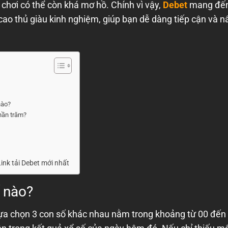
 chơi có thể còn khá mơ hồ. Chính vì vậy,
Debet
mang đến 
cao thủ giàu kinh nghiệm, giúp bạn dễ dàng tiếp cận và 
nào?
phần trăm?
ink tải Debet mới nhất
ế nào?
lựa chọn 3 con số khác nhau nằm trong khoảng từ 00 đến