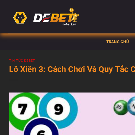
Bỏ
qua
nội
dung
TRANG CHỦ
TIN TỨC DEBET
Lô Xiên 3: Cách Chơi Và Quy Tắc 