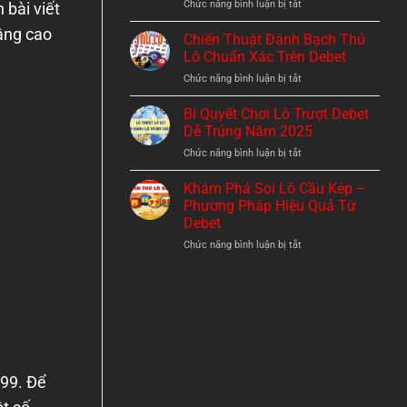
ở
Chức năng bình luận bị tắt
Khung
Giới
bài viết
Song
3
Cao
nâng cao
Thủ
Ngày
Thủ
Chiến Thuật Đánh Bạch Thủ
Lô
Hiệu
Lô Chuẩn Xác Trên Debet
Miền
Quả
ở
Chức năng bình luận bị tắt
Bắc
Nhất
Chiến
Là
Trên
Thuật
Bí Quyết Chơi Lô Trượt Debet
Gì?
Debet
Đánh
Bí
Dễ Trúng Năm 2025
Bạch
Quyết
ở
Chức năng bình luận bị tắt
Thủ
Đặt
Bí
Lô
Cược
Quyết
Khám Phá Soi Lô Cầu Kép –
Chuẩn
Tối
Chơi
Xác
Phương Pháp Hiệu Quả Từ
Ưu
Lô
Trên
Năm
Debet
Trượt
Debet
2025
ở
Chức năng bình luận bị tắt
Debet
Khám
Dễ
Phá
Trúng
Soi
Năm
Lô
2025
Cầu
Kép
–
Phương
 99. Để
Pháp
Hiệu