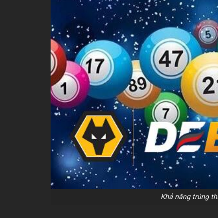
Khả năng trúng thư