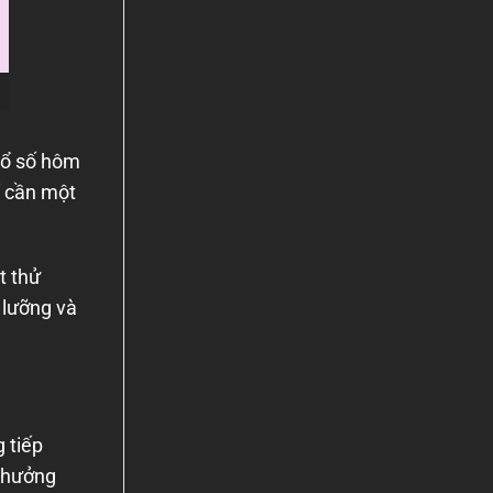
 xổ số hôm
ỉ cần một
t thử
 lưỡng và
 tiếp
h hưởng