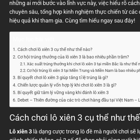
những ai mới bước vào lĩnh vực này, việc hiểu rõ cách
chuyên sâu, tổng hợp kinh nghiệm thực chiến từ các 
hiệu quả khi tham gia. Cùng tìm hiểu ngay sau đây!
Mục lục bài viết
Cách chơi lô xiên 3 cụ thể như thế nào?
Cơ hội trúng thưởng của lô xiên 3 là bao nhiêu phần trăm?
Xác suất trúng thưởng khi chơi lô xiên 3 tại miền Bắc là như thế 
Cơ hội trúng lô xiên 3 tại Miền Trung và Miền Nam là bao nhiêu 
Bí quyết chơi lô xiên 3 giúp tăng tỉ lệ trúng là gì?
Chiến lược quản lý vốn hợp lý khi chơi lô xiên 3 là gì?
Bí quyết giữ tâm lý vững vàng khi đánh lô xiên 3
Debet – Thiên đường của các trò chơi hàng đầu tại Việt Nam – L
Cách chơi lô xiên 3 cụ thể như th
Lô xiên 3
là dạng cược trong lô đề mà người chơi sẽ 