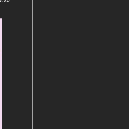
ột số
Quả
Từ
Debet