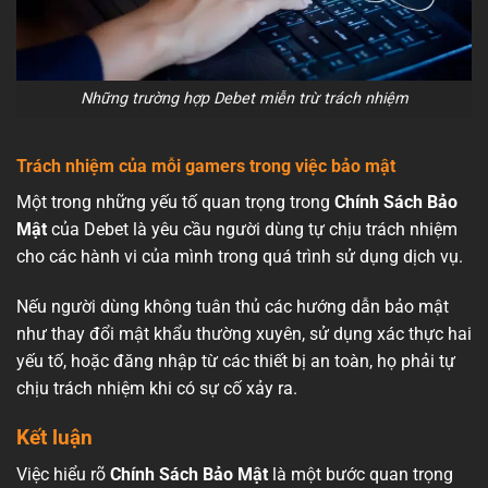
Những trường hợp Debet miễn trừ trách nhiệm
Trách nhiệm của mỗi gamers trong việc bảo mật
Một trong những yếu tố quan trọng trong
Chính Sách Bảo
Mật
của Debet là yêu cầu người dùng tự chịu trách nhiệm
cho các hành vi của mình trong quá trình sử dụng dịch vụ.
Nếu người dùng không tuân thủ các hướng dẫn bảo mật
như thay đổi mật khẩu thường xuyên, sử dụng xác thực hai
yếu tố, hoặc đăng nhập từ các thiết bị an toàn, họ phải tự
chịu trách nhiệm khi có sự cố xảy ra.
Kết luận
Việc hiểu rõ
Chính Sách Bảo Mật
là một bước quan trọng