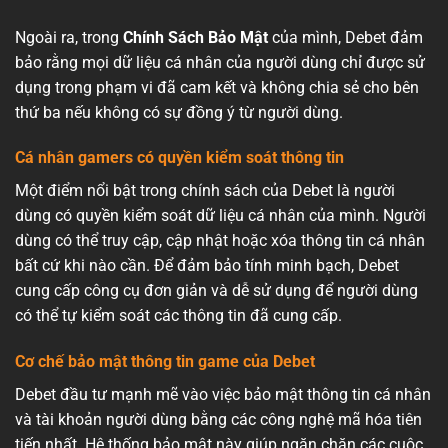
Ngoài ra, trong
Chính Sách Bảo Mật
của mình, Debet đảm
bảo rằng mọi dữ liệu cá nhân của người dùng chỉ được sử
dụng trong phạm vi đã cam kết và không chia sẻ cho bên
thứ ba nếu không có sự đồng ý từ người dùng.
Cá nhân gamers có quyền kiểm soát thông tin
Một điểm nổi bật trong chính sách của Debet là người
dùng có quyền kiểm soát dữ liệu cá nhân của mình. Người
dùng có thể truy cập, cập nhật hoặc xóa thông tin cá nhân
bất cứ khi nào cần. Để đảm bảo tính minh bạch, Debet
cung cấp công cụ đơn giản và dễ sử dụng để người dùng
có thể tự kiểm soát các thông tin đã cung cấp.
Cơ chế bảo mật thông tin game của Debet
Debet đầu tư mạnh mẽ vào việc bảo mật thông tin cá nhân
và tài khoản người dùng bằng các công nghệ mã hóa tiên
tiến nhất. Hệ thống bảo mật này giúp ngăn chặn các cuộc