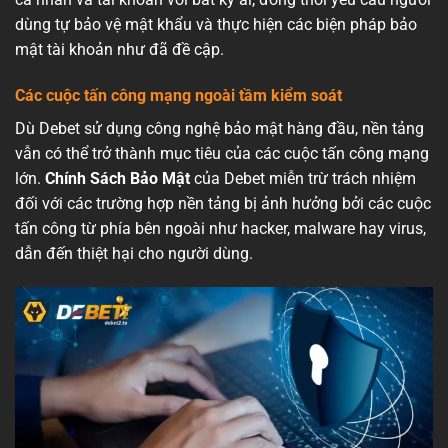
dùng tự bảo vệ mật khẩu và thực hiện các biện pháp bảo
mật tài khoản như đã đề cập.
Các cuộc tấn công mạng ngoài tầm kiểm soát
Dù Debet sử dụng công nghệ bảo mật hàng đầu, nền tảng
vẫn có thể trở thành mục tiêu của các cuộc tấn công mạng
lớn.
Chính Sách Bảo Mật
của Debet miễn trừ trách nhiệm
đối với các trường hợp nền tảng bị ảnh hưởng bởi các cuộc
tấn công từ phía bên ngoài như hacker, malware hay virus,
dẫn đến thiệt hại cho người dùng.