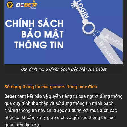
Quy định trong Chính Sách Bảo Mật của Debet
Sử dụng thông tin của gamers đúng mục đích
Debet
cam kết bảo vệ quyền riêng tư của người dùng thông
qua quy trình thu thập và sử dụng thông tin minh bạch.
Những thông tin này chỉ được sử dụng với mục đích xác
nhận tài khoản, xử lý giao dịch và gửi các thông tin liên
quan đến dịch vụ.